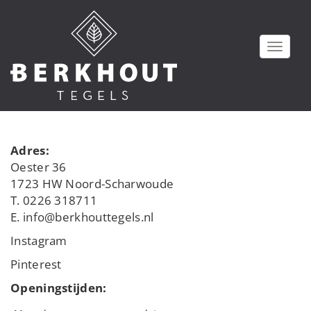
T
o
g
g
l
e
n
a
Adres:
v
Oester 36
i
1723 HW Noord-Scharwoude
g
T. 0226 318711
a
t
E.
info@berkhouttegels.nl
i
Instagram
o
n
Pinterest
Openingstijden: