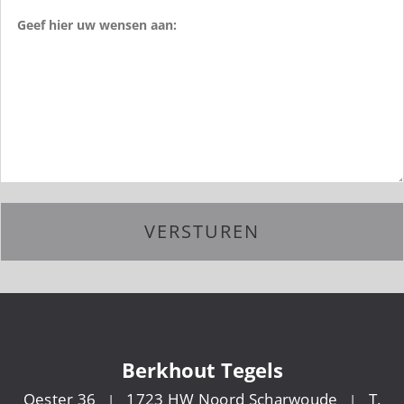
Berkhout Tegels
Oester 36
1723 HW Noord Scharwoude
T.
|
|